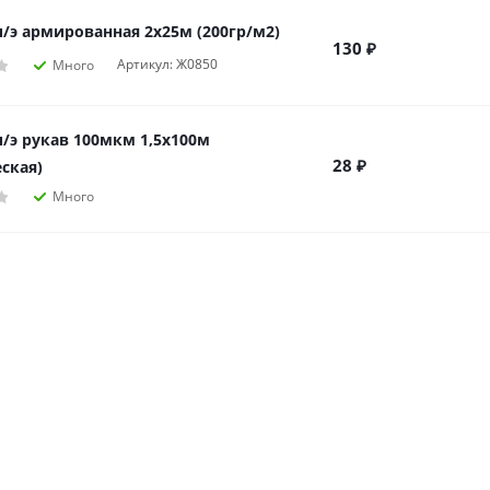
п/э армированная 2х25м (200гр/м2)
130
₽
Артикул: Ж0850
Много
п/э рукав 100мкм 1,5х100м
28
₽
ская)
Много