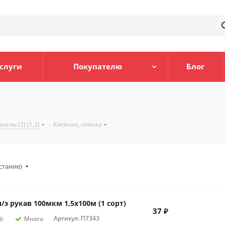
слуги
Покупателю
Блог
алы (2) (1,2)
-
Клеёнка, плёнка
стание)
/э рукав 100мкм 1,5х100м (1 сорт)
37
₽
Артикул: П7343
Много