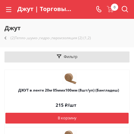
Джут | Торговый дом «Радогора»
0
Джут
(2)Тепло-,шумо-,гидро-,пароизоляция (2) (1,2)
Фильтр
ДЖУТ в ленте 20м 05ммх100мм (8шт/уп) (Бангладеш)
215
₽
/шт
В корзину