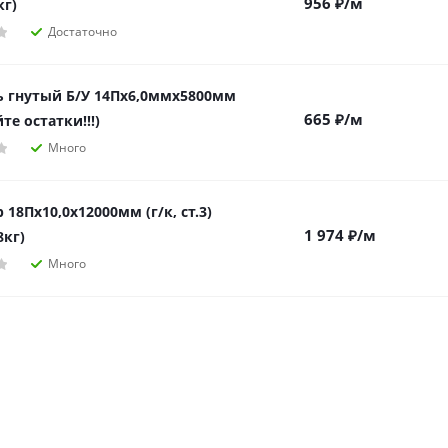
956
₽
/м
кг)
Достаточно
 гнутый Б/У 14Пх6,0ммх5800мм
665
₽
/м
те остатки!!!)
Много
18Пх10,0х12000мм (г/к, ст.3)
1 974
₽
/м
8кг)
Много