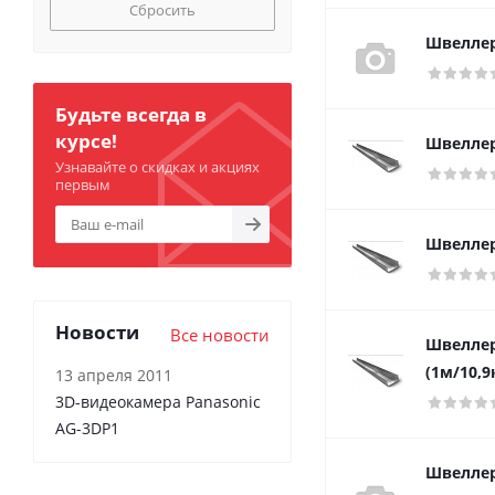
Сбросить
Швеллер
Будьте всегда в
курсе!
Швеллер 
Узнавайте о скидках и акциях
первым
Швеллер
Новости
Все новости
Швеллер 
(1м/10,9
13 апреля 2011
3D-видеокамера Panasonic
AG-3DP1
Швеллер 