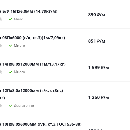
 Б/У 16Пх6,0мм (14,79кг/м)
850
₽
/м
Мало
08Пх6000 (г/к, ст.3)(1м/7,09кг)
851
₽
/м
Много
 14Пх8,0х12000мм (1м/13,17кг)
1 599
₽
/м
Много
12Пх8,0х12000мм (г/к, ст3пс)
1 250
₽
/м
кг)
Достаточно
10Пх8,0х6000мм (г/к, ст.3,ГОСТ535-88)