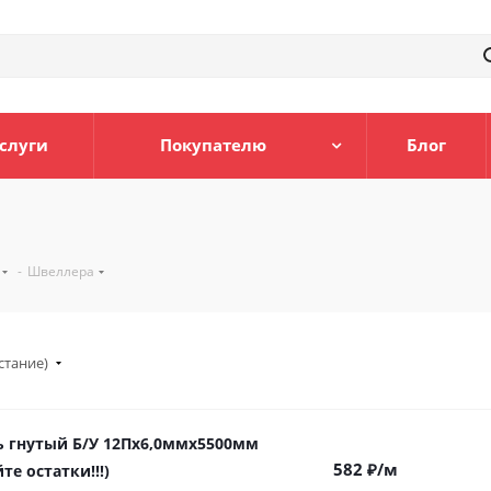
слуги
Покупателю
Блог
-
Швеллера
стание)
 гнутый Б/У 12Пх6,0ммх5500мм
582
₽
/м
те остатки!!!)