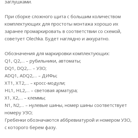
заглушками.
При сборке сложного щита с большим количеством
комплектующих для простоты монтажа хорошо их
заранее промаркировать в соответствии со схемой,
советует Olechka. Будет наглядно и аккуратно.
Обозначения для маркировки комплектующих:
Q1, Q2,… – рубильники, автоматы;
DQ1, DQ2,… – УЗО;
ADQ1, ADQ2,… – ДИФы;
ХТ1, ХТ2,… – кросс-модули;
HL1, HL2,… – световая арматура;
Х1, Х2,… – клеммы;
N1, N2,… – нулевые шины, номер шины соответствует
номеру УЗО;
Гребенки обозначаются аббревиатурой и номером УЗО,
с которого берем фазу.